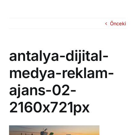
Skip
to
content
Önceki
antalya-dijital-
medya-reklam-
ajans-02-
2160x721px