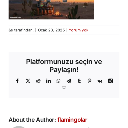
&s tarafından.
|
Ocak 23, 2025
|
Yorum yok
Platformunuzu seçin ve
Paylaşın!
Facebook
X
Reddit
LinkedIn
WhatsApp
Telegram
Tumblr
Pinterest
Vk
Xing
E-
posta
About the Author:
flamingolar