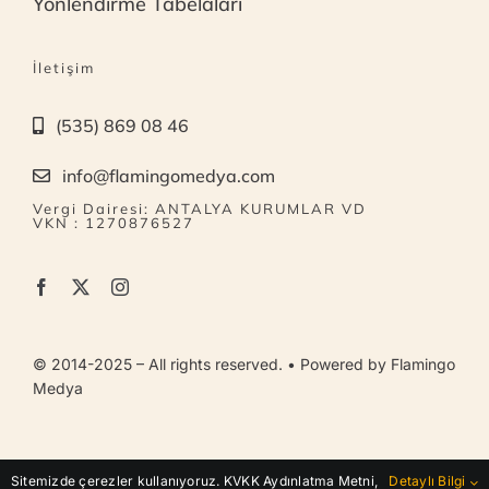
Yönlendirme Tabelaları
İletişim
(535) 869 08 46
info@flamingomedya.com
Vergi Dairesi: ANTALYA KURUMLAR VD
VKN : 1270876527
© 2014-2025 – All rights reserved. • Powered by Flamingo
Medya
KVKK Aydınlatma Metni | Gizlilik / Çerez Politikası |
Sitemizde çerezler kullanıyoruz. KVKK Aydınlatma Metni,
Detaylı Bilgi