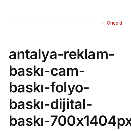
Skip
to
content
Önceki
antalya-reklam-
baskı-cam-
baskı-folyo-
baskı-dijital-
baskı-700x1404p