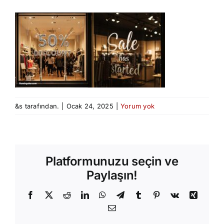
&s tarafından.
|
Ocak 24, 2025
|
Yorum yok
Platformunuzu seçin ve
Paylaşın!
Facebook
X
Reddit
LinkedIn
WhatsApp
Telegram
Tumblr
Pinterest
Vk
Xing
E-
posta