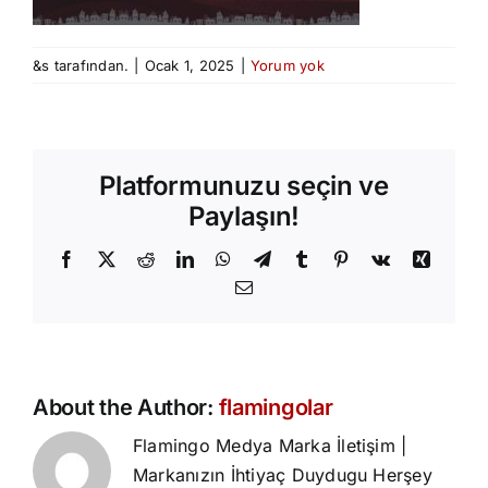
&s tarafından.
|
Ocak 1, 2025
|
Yorum yok
Platformunuzu seçin ve
Paylaşın!
Facebook
X
Reddit
LinkedIn
WhatsApp
Telegram
Tumblr
Pinterest
Vk
Xing
E-
posta
About the Author:
flamingolar
Flamingo Medya Marka İletişim |
Markanızın İhtiyaç Duydugu Herşey