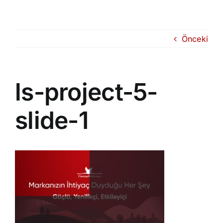
Skip
to
content
Önceki
ls-project-5-
slide-1