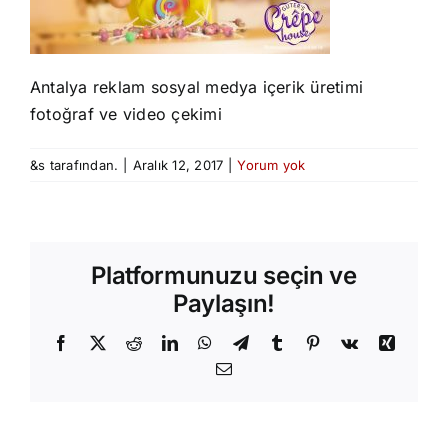
Antalya reklam sosyal medya içerik üretimi
fotoğraf ve video çekimi
&s tarafından.
|
Aralık 12, 2017
|
Yorum yok
Platformunuzu seçin ve
Paylaşın!
Facebook
X
Reddit
LinkedIn
WhatsApp
Telegram
Tumblr
Pinterest
Vk
Xing
E-
posta