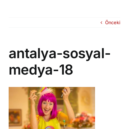
Skip
to
content
Önceki
antalya-sosyal-
medya-18