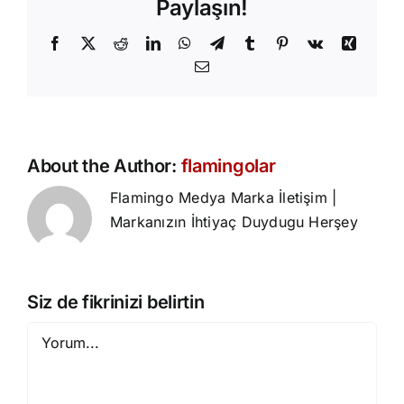
Paylaşın!
Facebook
X
Reddit
LinkedIn
WhatsApp
Telegram
Tumblr
Pinterest
Vk
Xing
E-
posta
About the Author:
flamingolar
Flamingo Medya Marka İletişim |
Markanızın İhtiyaç Duydugu Herşey
Siz de fikrinizi belirtin
Yorum