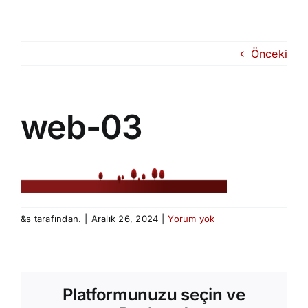
Skip
to
content
Önceki
web-03
&s tarafından.
|
Aralık 26, 2024
|
Yorum yok
Platformunuzu seçin ve