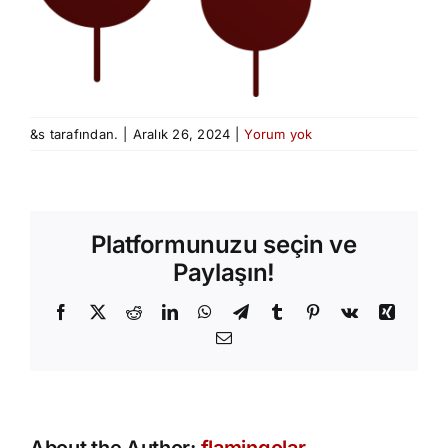
&s tarafından.
|
Aralık 26, 2024
|
Yorum yok
Platformunuzu seçin ve
Paylaşın!
Facebook
X
Reddit
LinkedIn
WhatsApp
Telegram
Tumblr
Pinterest
Vk
Xing
E-
posta