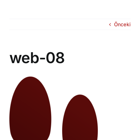
Skip
to
content
Önceki
web-08